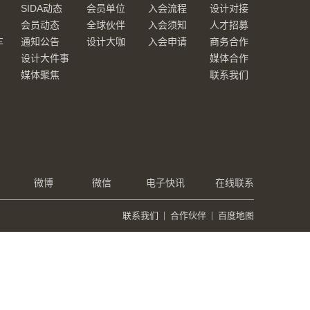
SIDA动态
会员单位
入会流程
设计对接
会员动态
全球伙伴
入会须知
人才招募
车
通知公告
设计大咖
入会申请
商务合作
设计大件事
媒体合作
媒体聚焦
联系我们
微博
微信
电子快讯
在线联系
联系我们
|
合作伙伴
|
百度地图