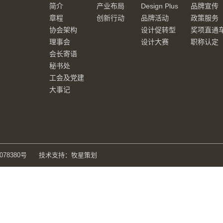
简介
产业布局
Design Plus
品牌宣传
章程
创新行动
品牌活动
政策服务
协会架构
设计促转型
奖项直通
理事会
设计大赛
职称认定
会长寄语
秘书处
工会及党建
大事记
078380号
技术支持：牧星策划