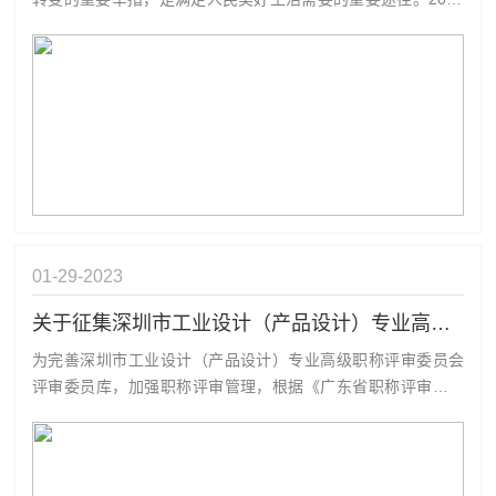
年2月6日，中共中央、国务院印发了《质量强国建设纲要》，
明确提出发挥工业设计对质量提升的牵引作用，强化研发设
计，推动工业品质量迈向中高端；同时提升工业设计、知识产
权等科技服务水平，推动产业...
01-29
2023
关于征集深圳市工业设计（产品设计）专业高级职称评审委员会评委的公告
为完善深圳市工业设计（产品设计）专业高级职称评审委员会
评审委员库，加强职称评审管理，根据《广东省职称评审委员
会管理规定》等规定，现就公开征集深深圳市工业设计（产品
设计）专业高级职称评审委员会评委有关事项公告如下：一、
征集评审委员的专业范围包括设计策略、产品规划、用户研
究、产品造型设计、色彩与材质设计...