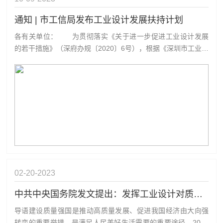
通知 | 市工信局发布工业设计发展扶持计划
各有关单位： 为贯彻落实《关于进一步促进工业设计发展
的若干措施》（深府办规〔2020〕6号），根据《深圳市工业设
计发展扶持计划操作规程》（深工信规〔2020〕11号），我局
自本文印发之日起，组织开展2024年深圳市工业设计发展扶持
计划的工业设计领军企业和工业设计产业服务体系建设项目的
申报。具体申报...
02-20
2023
中共中央国务院发文提出：发挥工业设计对质量提升的牵引作用，推动工业品质量迈向中高端
导语建设质量强国是推动高质量发展、促进我国经济由大向强
转变的重要举措，是满足人民美好生活需要的重要途径。2023