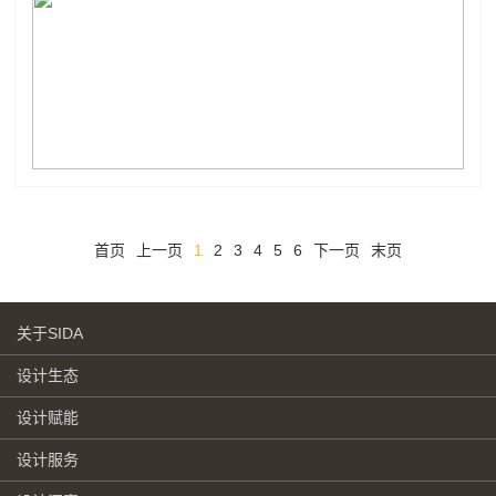
号），深圳市工业和信息化局决定组织实施2023年深圳市时尚
产业高质量发展扶持计划。现就有关事项通知如下：一、支持
领域时尚产业主...
首页
上一页
1
2
3
4
5
6
下一页
末页
关于SIDA
设计生态
设计赋能
设计服务