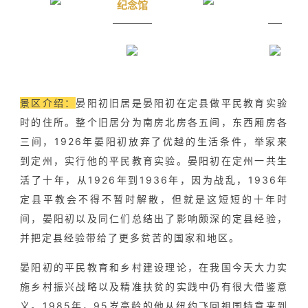
纪念馆
景区介绍：
晏阳初旧居是晏阳初在定县做平民教育实验
时的住所。整个旧居分为南房北房各五间，东西厢房各
三间，1926年晏阳初放弃了优越的生活条件，举家来
到定州，实行他的平民教育实验。晏阳初在定州一共生
活了十年，从1926年到1936年，因为战乱，1936年
定县平教会不得不暂时解散，但就是这短短的十年时
间，晏阳初以及同仁们总结出了影响颇深的定县经验，
并把定县经验带给了更多贫苦的国家和地区。
晏阳初的平民教育和乡村建设理论，在我国今天大力实
施乡村振兴战略以及精准扶贫的实践中仍有很大借鉴意
义。1985年，95岁高龄的他从纽约飞回祖国特意来到