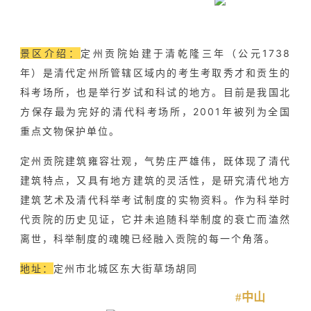
景区介绍：
定州贡院始建于清乾隆三年（公元1738
年）是清代定州所管辖区域内的考生考取秀才和贡生的
科考场所，也是举行岁试和科试的地方。目前是我国北
方保存最为完好的清代科考场所，2001年被列为全国
重点文物保护单位。
定州贡院建筑雍容壮观，气势庄严雄伟，既体现了清代
建筑特点，又具有地方建筑的灵活性，是研究清代地方
建筑艺术及清代科举考试制度的实物资料。作为科举时
代贡院的历史见证，它并未追随科举制度的衰亡而溘然
离世，科举制度的魂魄已经融入贡院的每一个角落。
地址：
定州市北城区东大街草场胡同
#中山