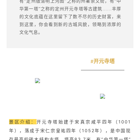
有“定州版清明上河图”之称的州署崇文街，有“中
华第一塔”之称的定州开元寺塔等古建筑......
丰厚
的文化底蕴在这里留下了数不尽的历史财富，
来
到这里，你会看到新的古城风貌，领略到浓厚的
文化气息。
#开元寺塔
景区介绍：
开元寺塔始建于宋真宗咸平四年（1001
年），落成于宋仁宗皇祐四年（1052年），是中国现
存最高的砖木结构古塔，塔高83.7米，有“中华第一塔”