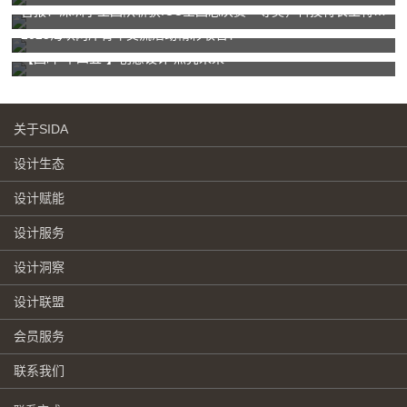
喜报！深圳学生团队斩获ICC全国总决赛一等奖，科技特长生特训营助力创新梦！
2025海峡两岸青年交流活动精彩收官！
【回眸“十四五”】创意设计 点亮未来
关于SIDA
设计生态
设计赋能
设计服务
设计洞察
设计联盟
会员服务
联系我们