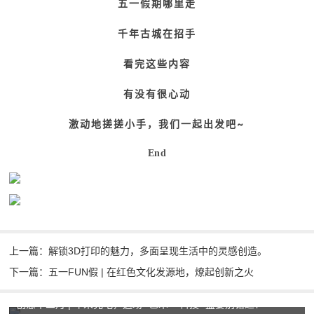
五一假期哪里走
千年古城在招手
看完这些内容
有没有很心动
激动地搓搓小手，我们一起出发吧~
End
上一篇：解锁3D打印的魅力，多面呈现生活中的灵感创造。
下一篇：五一FUN假 | 在红色文化发源地，燎起创新之火
创意十二月 | 年末充电，这场 “艺术 × 科技” 盛宴别错过！