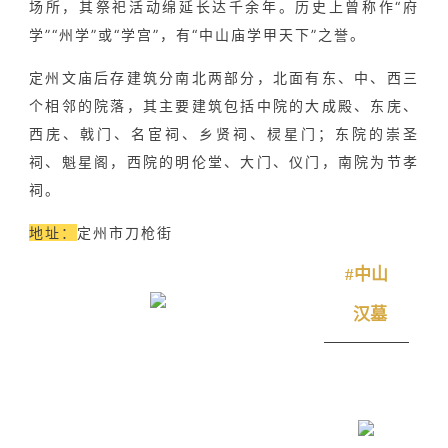
场所，其祭祀活动绵延长达千余年。历史上曾称作“府
学”“州学”或“学宫”，有“中山庙学甲天下”之誉。
定州文庙后存建筑分南北两部分，北面有东、中、西三
个相邻的院落，其主要建筑包括中院的大成殿、东庑、
西庑、戟门、名宦祠、乡贤祠、棂星门；东院的崇圣
祠、魁星阁，西院的明伦堂、大门、仪门，南院为节孝
祠。
地址：
定州市刀枪街
#中山
汉墓