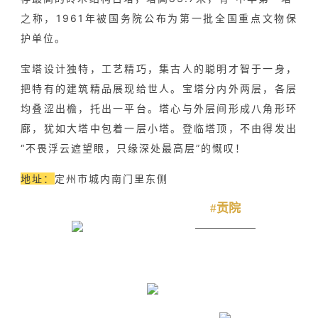
之称，1961年被国务院公布为第一批全国重点文物保
护单位。
宝塔设计独特，工艺精巧，集古人的聪明才智于一身，
把特有的建筑精品展现给世人。宝塔分内外两层，各层
均叠涩出檐，托出一平台。塔心与外层间形成八角形环
廊，犹如大塔中包着一层小塔。登临塔顶，不由得发出
“不畏浮云遮望眼，只缘深处最高层”的慨叹！
地址：
定州市城内南门里东侧
#贡院