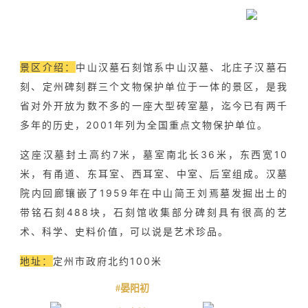
景区介绍：
中山汉墓石刻馆系中山汉墓、北庄子汉墓石
刻、定州碑刻群三个文物保护单位于一体的景区，是我
省对外开放为数不多的一座大型砖室墓，迄今已有两千
多年的历史，2001年列为全国重点文物保护单位。
这座汉墓封土高约7米，墓室南北长36米，东西宽10
米，有甬道、东耳室、西耳室、中室、后室组成。汉墓
院内回廊镶嵌了1959年在中山简王刘焉墓发掘出土的
带铭石刻488块，石刻馆收集部分碑刻具有很高的艺
术、科学、史料价值，可以说是艺术珍品。
地址：
定州市政府北约100米
#晏阳初