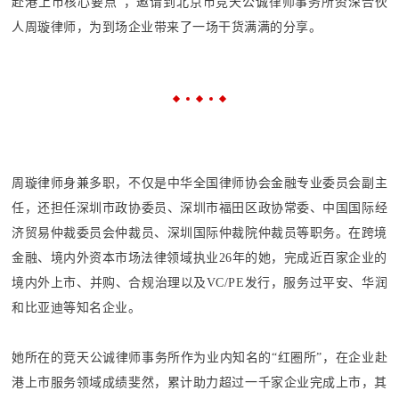
赴港上市核心要点”，邀请到
北京市竞天公诚律师事务所资深合伙
人周璇律师，为
到场企业带来了一场干货满满的分享。
周璇律师身兼多职，不仅是
中华全国律师协会金融专业委员会副主
任，还
担任深圳市政协委员、深圳市福田区政协常委、中国国际经
济贸易仲裁委员会仲裁员、深圳国际仲裁院仲裁员等职务。在跨境
金融、境内外资本市场法律领域执业26年的她，完成近百家企业的
境内外上市、并购、合规治理以及VC/PE发行，服务过平安、华润
和比亚迪等知名企业。
她所在的竞天公诚律师事务所作为业内知名的“红圈所”，在企业赴
港上市服务领域成绩斐然，累计助力超过一千家企业完成上市，其