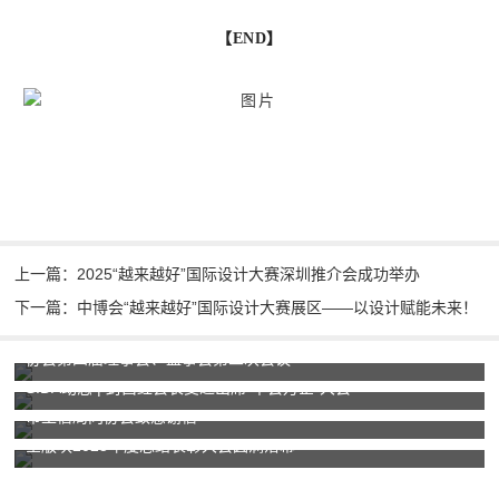
【END】
上一篇：2025“越来越好”国际设计大赛深圳推介会成功举办
下一篇：中博会“越来越好”国际设计大赛展区——以设计赋能未来！
协会第四届理事会、监事会第二次会议
SIDA动态 | 封昌红会长受邀出席“千会万企”大会
市工信局向协会致感谢信
全版块2025年度总结表彰大会圆满落幕