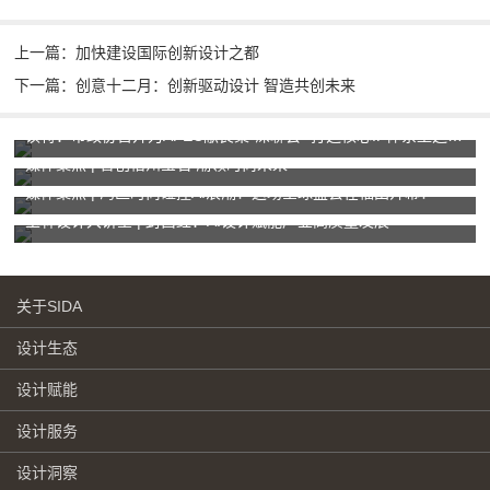
上一篇：加快建设国际创新设计之都
下一篇：创意十二月：创新驱动设计 智造共创未来
读特：市政协召开为APEC献良策“深聊会” 打造核心IP体系塑造城市独特“记忆点”
媒体聚焦 | 智创梧州宝石 潮领时尚未来
媒体聚焦 | 湾区时尚碰撞AI浪潮！这场全球盛会在福田开幕！
玉林设计大讲堂 | 封昌红：AI设计赋能产业高质量发展
关于SIDA
设计生态
设计赋能
设计服务
设计洞察