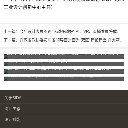
工业设计创新中心主任）
上一篇：今年设计大展不再“人越多越好” AI、VR、直播看展将成标配
下一篇：在深省政协委员与省领导面对面为“双区”建设建言 在大湾区建国家级科学成果转化中心
读特：市政协召开为APEC献良策“深聊会” 打造核心IP体系塑造城市独特“记忆点”
媒体聚焦 | 智创梧州宝石 潮领时尚未来
媒体聚焦 | 湾区时尚碰撞AI浪潮！这场全球盛会在福田开幕！
玉林设计大讲堂 | 封昌红：AI设计赋能产业高质量发展
关于SIDA
设计生态
设计赋能