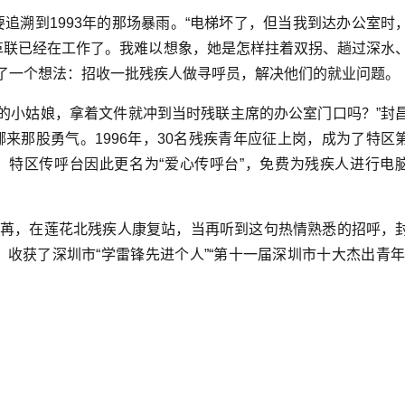
溯到1993年的那场暴雨。“电梯坏了，但当我到达办公室时
革联已经在工作了。我难以想象，她是怎样拄着双拐、趟过深水
生了一个想法：招收一批残疾人做寻呼员，解决他们的就业问题。
的小姑娘，拿着文件就冲到当时残联主席的办公室门口吗？”封
来那股勇气。1996年，30名残疾青年应征上岗，成为了特区
，特区传呼台因此更名为“爱心传呼台”，免费为残疾人进行电
荏苒，在莲花北残疾人康复站，当再听到这句热情熟悉的招呼，
，收获了深圳市“学雷锋先进个人”“第十一届深圳市十大杰出青年