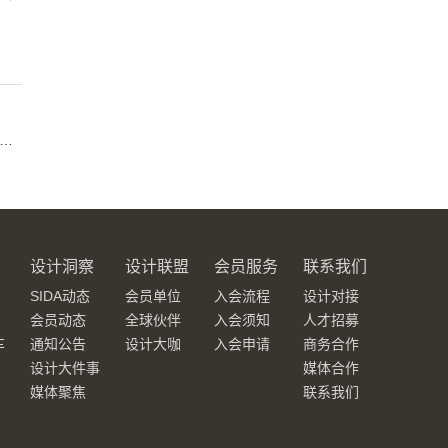
：今年设计大展不再“人越多越好” AI、VR、直播看展将成标配
设计洞察
设计联盟
会员服务
联系我们
SIDA动态
会员单位
入会流程
设计对接
会员动态
全球伙伴
入会须知
人才招募
车
通知公告
设计大咖
入会申请
商务合作
设计大件事
媒体合作
媒体聚焦
联系我们