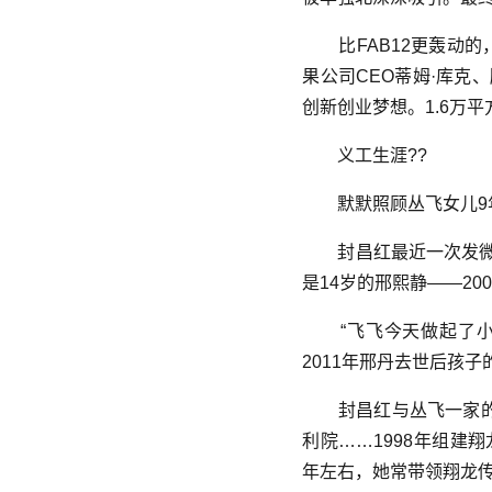
比FAB12更轰动的
果公司CEO蒂姆·库克
创新创业梦想。1.6万
义工生涯??
默默照顾丛飞女儿9
封昌红最近一次发微
是14岁的邢熙静——2
“飞飞今天做起了小
2011年邢丹去世后孩
封昌红与丛飞一家的
利院……1998年组建
年左右，她常带领翔龙