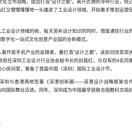
文化立市战略，提出打造“设计之都”。离开式微的寻呼行业，经
昌红又懵懵懂懂地一头撞进了工业设计领域，开始着手策划运营
工业设计领域的她，每天恶补设计知识的同时，借鉴通信行业
创数字化一站式文化创意产业园的全新模式。
看作是手机产业的追随者，要打造“设计之都”，该如何改变现
，刚担任深圳工业设计行业协会秘书长的封昌红，与仅有的4名同
的小房间里，筹备了首届中国（深圳）国际工业设计节。
圳与香港两地签署《深港创新圈——深港设计战略框架合
始向国际舞台迈进。同年，深圳成为中国最早获联合国教科文组
计