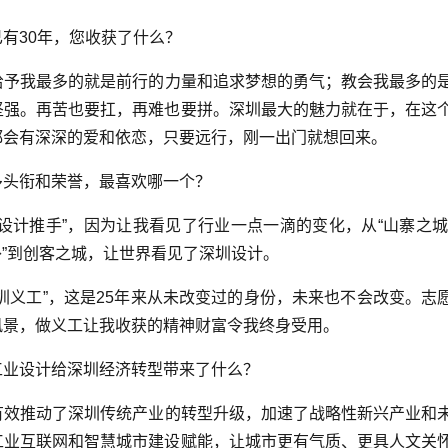
有30年，您收获了什么？
予我最多的就是前行的力量和追求梦想的勇气；教会我最多的
坚强。再苦也要扛，再难也要拼。深圳最大的魅力就在于，在这
都会有深深的爱和依恋，只要远行，刚一出门就想回来。
头衔和荣誉，最喜欢哪一个？
计推手”，因为让我看见了行业一点一滴的变化，从“山寨之城
一补”到创客之城，让世界看见了深圳设计。
义工”，这是25年来从未改变过的身份，未来也不会改变。志
风景，做义工让我收获的精神财富令我终身受用。
业设计给深圳经济转型带来了什么？
效推动了深圳传统产业的转型升级，加速了战略性新兴产业和
工业互联网和智慧城市建设赋能，让城市更有气质、更具人文关