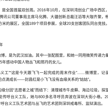
，是全国首届双创周。2016年10月，在深圳湾创业广场中西区
、腾讯公司董事局主席马化腾、大疆创新总裁汪滔等大咖齐聚，
平方米的展区，全国189个项目参展，全球20支创客团队同台竞技
年
博，是为武汉加油。其中一张配图里，和她一同用微笑传递力
005年感动中国人物丛飞和邢丹的女儿。
义工”“这是今天跟飞飞一起完成的周末作业”……微博里，记
子的点滴成长——封昌红是小飞飞没有血缘关系的“姑姑”。
缘分因“志愿者之城”而结下：清理城市牛皮藓、海边垃圾，探
翔龙传呼台义工队，她与800多名寻呼员奔波在深圳大街小巷。20
传呼台义工队艺术团与丛飞的艺术团到深圳戒毒所、监狱演出。