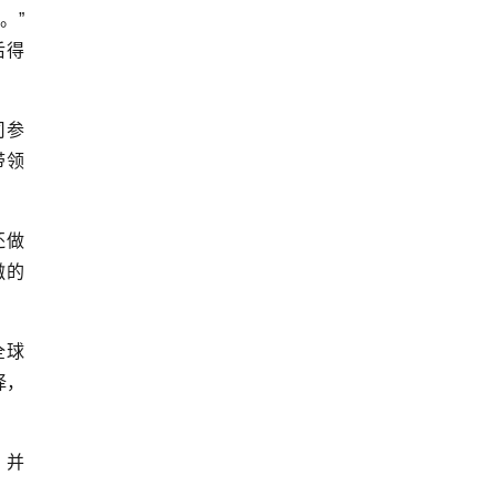
。”
后得
司参
带领
还做
傲的
全球
择，
，并