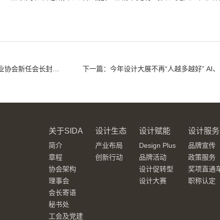
上一篇：深圳市工业设计行业协会新任会长封昌红谈行业愿景 让世界看到深圳设计
下一篇
关于SIDA
设计生态
设计赋能
设计服务
简介
产业布局
Design Plus
品牌宣传
章程
创新行动
品牌活动
政策服务
协会架构
设计促转型
奖项直通
理事会
设计大赛
职称认定
会长寄语
秘书处
工会及党建