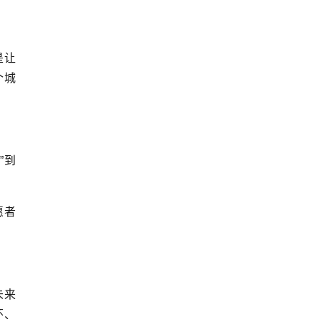
是让
个城
”到
愿者
未来
怀、