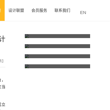
察
设计联盟
会员服务
联系我们
EN
读特：市政协召开为APEC献良策“深聊会” 打造核心IP体系塑造城市独特“记忆点”
计
媒体聚焦 | 智创梧州宝石 潮领时尚未来
媒体聚焦 | 湾区时尚碰撞AI浪潮！这场全球盛会在福田开幕！
表】
玉林设计大讲堂 | 封昌红：AI设计赋能产业高质量发展
台，
次当
成立