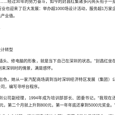
”……经过30年的努力奋斗，如今的封昌红集诸多闪亮头衔于一
行业也迎来了巨大发展：举办超1000场设计活动，服务超1万家
元产业值。
悦
计转型
插头、修电脑的形象，就是当下自己在深圳的状态。”封昌红坐
年刚来深圳时的情景，满是感怀。
作出色，她从一家汽配商场调到当时深圳经济特区发展（集团）
公司，编写寻呼台程序。
公司副经理，1994年成为培训部部长、团委书记。“我现在
元，第二个月就上升到800元，第一年年底还拿到5000元奖金。