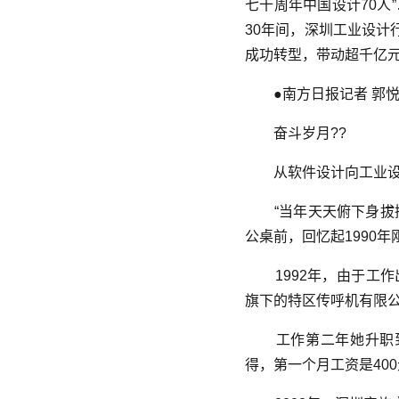
七十周年中国设计70人
30年间，深圳工业设计
成功转型，带动超千亿
●南方日报记者 郭
奋斗岁月??
从软件设计向工业设
“当年天天俯下身拔
公桌前，回忆起1990
1992年，由于工
旗下的特区传呼机有限
工作第二年她升职到
得，第一个月工资是400