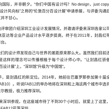
并非朝夕。“你们中国有设计吗？No design，just copy
世界设计风向标”之称的“伦敦百分百设计展”申请参展，与评委沟通
红并不甘心。
评审团介绍深圳工业设计发展情况，并邀请评委来深圳各家公
亚达等企业产品设计水平逐步提高，终于在2011年，封昌红
舞台。
我们的设计师发现自己与世界的差距原来那么大。虽然我们目前
是这样的理念可以传播根植于每个设计师心中。”让封昌红骄
百设计展”上，“深圳馆”升级为“中国馆”。
，是封昌红的新定位。2014年，她前往巴塞罗那参加第十届
AB10）。听说FAB12的举办地将在深圳和上海这两个城市中选
尼尔教授，极力推荐深圳。
尔来深圳参观，在这座城市待了不到30个小时后，就爱上了这里
FAB12花落深圳。