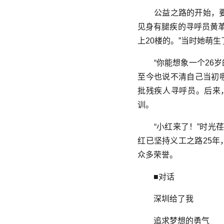
公益之路的开始，要追
见身有腿疾的寻呼员黄
上20楼的。”当时她萌
“你能想象一个26岁
至今也说不清自己当初哪
批残疾人寻呼员。后来
训。
“小红来了！”时光
红已坚持义工之路25年
众多荣誉。
■对话
深圳给了我
追求梦想的勇气