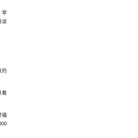
，苹
畅谈
。
量的
录着
望福
00