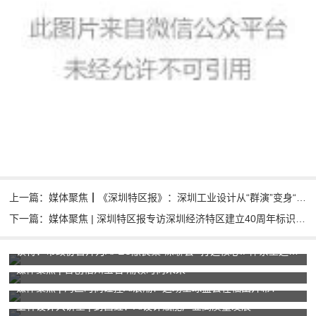
上一篇：媒体聚焦┃《深圳特区报》：深圳工业设计从“群演”变身“主角” 带动下游产业经济价值超千亿元
下一篇：媒体聚焦 | 深圳特区报专访深圳经济特区建立40周年标识设计统筹和主创团队
读特：市政协召开为APEC献良策“深聊会” 打造核心IP体系塑造城市独特“记忆点”
媒体聚焦 | 智创梧州宝石 潮领时尚未来
媒体聚焦 | 湾区时尚碰撞AI浪潮！这场全球盛会在福田开幕！
玉林设计大讲堂 | 封昌红：AI设计赋能产业高质量发展