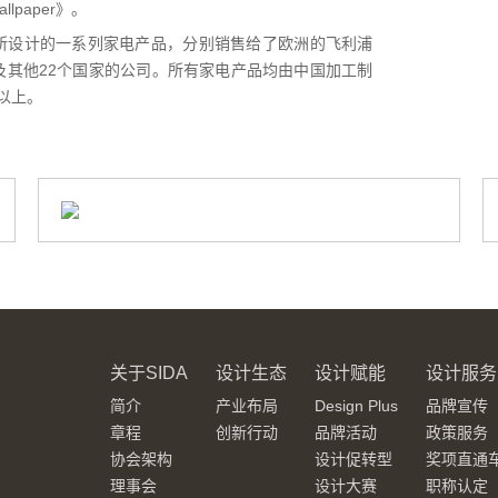
lpaper》。
保罗所设计的一系列家电产品，分别销售给了欧洲的飞利浦
及其他22个国家的公司。所有家电产品均由中国加工制
以上。
关于SIDA
设计生态
设计赋能
设计服务
简介
产业布局
Design Plus
品牌宣传
章程
创新行动
品牌活动
政策服务
协会架构
设计促转型
奖项直通
理事会
设计大赛
职称认定