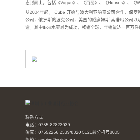
志封面上，包括《Vogue》、《百丽》、《Houses》、《Wal
从2004年起， Cube 开始与澳大利亚铂富公司合作，
公司，俄罗斯的波克公司，美国的威廉姆斯.索诺玛公司以
造。其中Ikon水壶最为成功，畅销全球，年销量达一百万件
联系方式
电话：0755-82823039
传真：07552266 2339/8320 5121转分机号8005
邮箱：service@szida.org