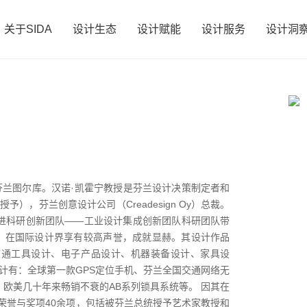
关于SIDA
设计生态
设计赋能
设计服务
设计洞
48年生于芬兰图尔库。汉诺·凯霍宁教授是芬兰设计决策制定者和
，芬兰创意设计公司（Creadesign Oy）总裁。
省引进科研创新团队——工业设计集成创新团队科研团队带
，在国际设计界享有较高声誉，成就显赫。其设计作品
交通工具设计、电子产品设计、机器装备设计、家具设
计有：全球第一款GPS定位手机、芬兰全国交通网络无
欧美几十年来畅销不衰的AB系列锁具系统等。 因其在
荣誉与奖项40余项，包括被芬兰总统授予艺术家教授和