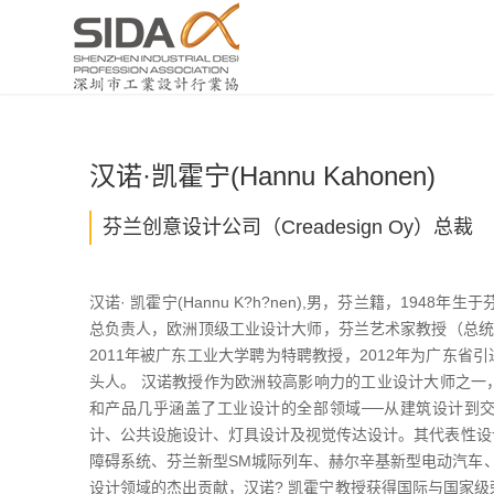
汉诺·凯霍宁(Hannu Kahonen)
芬兰创意设计公司（Creadesign Oy）总裁
汉诺· 凯霍宁(Hannu K?h?nen),男，芬兰籍，19
总负责人，欧洲顶级工业设计大师，芬兰艺术家教授（总统授予）
2011年被广东工业大学聘为特聘教授，2012年为广东
头人。 汉诺教授作为欧洲较高影响力的工业设计大师之一
和产品几乎涵盖了工业设计的全部领域──从建筑设计到
计、公共设施设计、灯具设计及视觉传达设计。其代表性设
障碍系统、芬兰新型SM城际列车、赫尔辛基新型电动汽车、
设计领域的杰出贡献，汉诺? 凯霍宁教授获得国际与国家级