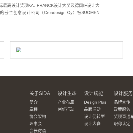
高设计奖项KAJ FRANCK设计大奖及德国IF设计大
兰创意设计公司（Creadesign Oy）被SUOMEN
关于SIDA
设计生态
设计赋能
设计服务
简介
产业布局
Design Plus
品牌宣传
章程
创新行动
品牌活动
政策服务
协会架构
设计促转型
奖项直通
理事会
设计大赛
职称认定
会长寄语