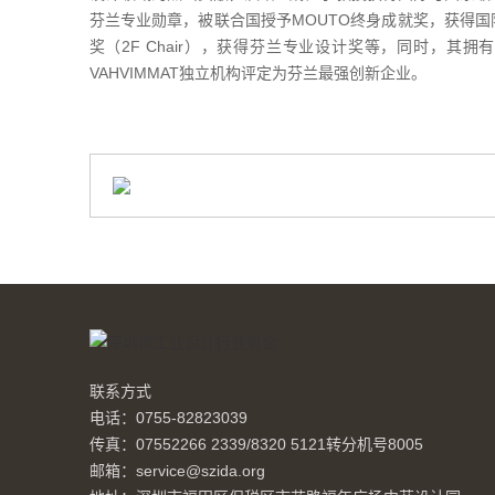
芬兰专业勋章，被联合国授予MOUTO终身成就奖，获得国际最
奖（2F Chair），获得芬兰专业设计奖等，同时，其拥有的芬
VAHVIMMAT独立机构评定为芬兰最强创新企业。
联系方式
电话：0755-82823039
传真：07552266 2339/8320 5121转分机号8005
邮箱：service@szida.org