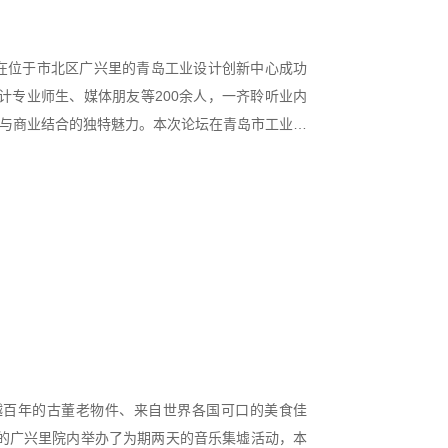
论坛在位于市北区广兴里的青岛工业设计创新中心成功
计专业师生、媒体朋友等200余人，一齐聆听业内
设计与商业结合的独特魅力。本次论坛在青岛市工业和
越百年的古董老物件、来自世界各国可口的美食佳
3号的广兴里院内举办了为期两天的音乐集墟活动，本