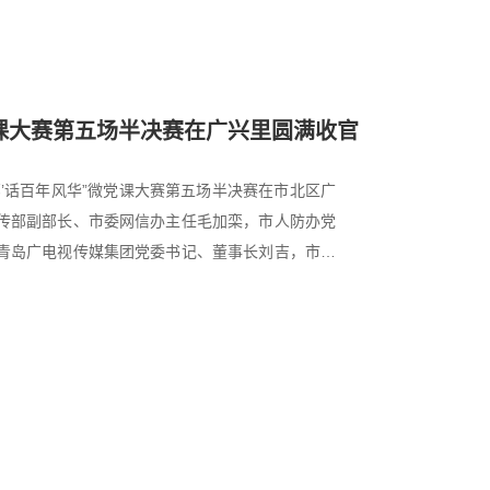
党课大赛第五场半决赛在广兴里圆满收官
部’话百年风华”微党课大赛第五场半决赛在市北区广
传部副部长、市委网信办主任毛加栾，市人防办党
青岛广电视传媒集团党委书记、董事长刘吉，市北