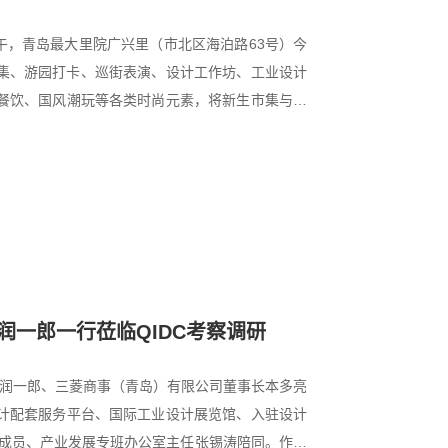
日上午，青岛最大里院广兴里（市北区海泊路63号）今
集、游园打卡、巡街表演、设计工作坊、工业设计
餐饮、国风潮玩等各类时尚元素，将新生市集与里
一郎一行莅临QIDC考察调研
中塚润一郎、三菱商事（青岛）有限公司董事长本多亮
计配套服务平台、国际工业设计展览馆、入驻设计
组成员、产业发展专班办公室主任张锡涛陪同。作为