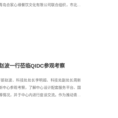
青岛合家心缘餐饮文化有限公司联合组织，市北建
波一行莅临QIDC参观考察
导干部赵波、科技处处长李明超、科技处副处长周新
新中心参观考察，了解中心设计配套服务平台、国
等情况，并于中心内进行座谈交流。作为推动青岛