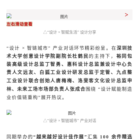
>
左右滑动查看
△“设计 × 智赋生活” 设计分享
“设计 × 智链城市” 产业对话环节精彩纷呈。在
深圳技
术大学创意设计学院副院长杜鹤民
的主持下，
裕同包
装高级设计总监丁智勇、惠科设计总监兼设计中心负
责人文远友、白狐工业设计研发总监于定管、九点整
工业设计联合创始人唐梅梅、洛
斐客文化设计总监申
林、未来工场市场部负责人张成合
围绕 “设计赋能制造
业价值链重构”展开热议。
△“设计 × 智链城市” 产业对话
同期举办的
“越来越好设计佳作展”
汇集
100 余件精选