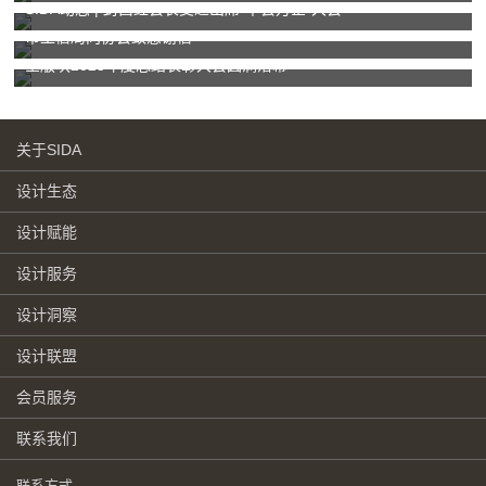
SIDA动态 | 封昌红会长受邀出席“千会万企”大会
市工信局向协会致感谢信
全版块2025年度总结表彰大会圆满落幕
关于SIDA
设计生态
设计赋能
设计服务
设计洞察
设计联盟
会员服务
联系我们
联系方式