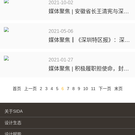
2021-10-02
媒体聚焦 | 安徽省长王清宪与深圳市工业设计行业协会会长封昌红举行工作会谈
2021-05-06
媒体聚焦┃《深圳特区报》：深圳工业设计从“群演”变身“主角” 带动下游产业经济价值超千亿元
2021-01-27
媒体聚焦 | 积极履职担使命，封昌红委员交出亮眼“作业”
首页
上一页
2
3
4
5
6
7
8
9
10
11
下一页
末页
关于SIDA
设计生态
设计赋能