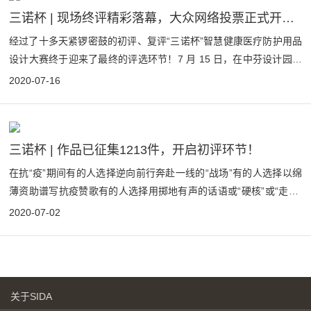
三诺杯 | 现场终评精彩落幕，大众网络投票正式开启！
经过了十多天紧锣密鼓的初评、复评“三诺杯”智慧健康医疗防护用品
设计大赛终于迎来了最终的评选环节！7 月 15 日，在中芬设计园国
际会议中心，集结了7位重量级设计及创意领域专家学者，包括广州
2020-07-16
美术学院教授、BDDWATCH发起人童慧明，深圳市工业设计行业协
会执行副会长兼秘书长封昌红，燕山大学副校长、教授...
三诺杯 | 作品已征集1213件，开启初评环节！
在抗“疫”期间有的人选择逆向前行奔赴一线的“战场”有的人选择以绵
薄资助谱写抗疫赞歌有的人选择用掷地有声的话语或“硬核”或“走心”
地做一个抗疫“倡导者”而有那么一群人选择用创新创意传达出无穷的
2020-07-02
力量与希望构筑起疫情防护的桥梁经过三个月的征集，由中国工业设
计协同创新平台、深圳市工业设计行业协会和深圳三诺集...
关于SIDA