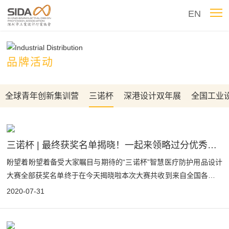
EN
品牌活动
全球青年创新集训营
三诺杯
深港设计双年展
全国工业
三诺杯 | 最终获奖名单揭晓！一起来领略过分优秀的好设计
盼望着盼望着备受大家瞩目与期待的“三诺杯”智慧医疗防护用品设计
大赛全部获奖名单终于在今天揭晓啦本次大赛共收到来自全国各大院
校师生、设计机构、设计师、艺术家报名作品共 1213 件，40 件进
2020-07-31
入决审环节，在专家评审通过实用性、创新性、人本性、美学性、可
持续性五大维度的严格、专业的审视与衡量下，最终选出...