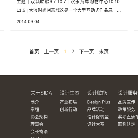
主题 | 双城睇验9.7-10.7 | 欢乐海岸购物中心10.10-
11.5 | 大浪时尚创意城这是一个大型互动式作品展。来
自香港和深圳的设计师/ 艺术家受邀参加空间装置艺术
2014-09-04
设计，在材料、原创家具、装置艺术和灯光艺术的综合
互动中，触动公众对设计的热情。是一个让参观者更深
层次了解生活空间的设计环节、材...
首页
上一页
1
2
下一页
末页
关于SIDA
设计生态
设计赋能
设计服务
简介
产业布局
Design Plus
品牌宣传
章程
创新行动
品牌活动
政策服务
协会架构
设计促转型
奖项直通
理事会
设计大赛
职称认定
会长寄语