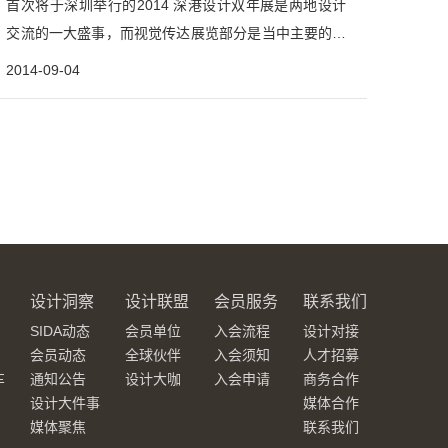
首次将于深圳举行的2014 深港设计双年展是两地设计
交流的一大盛事，而视觉传达展览部分是当中主要的核
心活动。这次展览将透过「双城十年」视觉传达设计
2014-09-04
展、「双城计」主题海报创作邀请展和「双城未来」设
计论坛活动，来呈现深港两地的设计生态和环境，并前
瞻未来的发展路向。「双城十年」视觉传达设计展，共
邀请深港两...
设计洞察
设计联盟
会员服务
联系我们
SIDA动态
会员单位
入会流程
设计对接
会员动态
全球伙伴
入会须知
人才招募
车
通知公告
设计大咖
入会申请
商务合作
设计大件事
媒体合作
媒体聚焦
联系我们