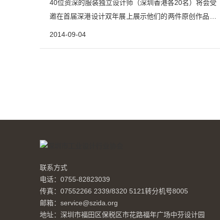
40位资深的服装独立设计师（深圳香港各20名）将会受
邀在首届深港设计双年展上展示他们的两件原创作品，
为期两个月。这些作品代表着两个城市的潮流趋势，风
2014-09-04
格以及创意，并向全世界展现了亚洲最新的时装设计。
此外，创新时装设计展还配套互动时装秀这一公众活
动，以2014首届深港设计双年展的盛大启动仪式来进
行，标志...
联系方式
电话：0755-82823039
传真：07552266 2339/8320 5121转分机号8005
邮箱：service@szida.org
地址：深圳市福田区保税区市花路福年广场中芬设计园