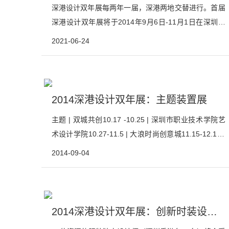
深港设计双年展每两年一届，深港两地交替进行。首届
深港设计双年展将于2014年9月6日-11月1日在深圳盛
大开幕。该展览以“双城·创意Let’sCreate!”为主题，集
2021-06-24
结了深港两地39个设计协会、设计机构及设计院校共同
参与，跨界工业、平面、艺术、建筑、室内、服装、时
尚、新媒体与科技等行业，以八大展览...
2014深港设计双年展：主题装置展
主题 | 双城共创10.17 -10.25 | 深圳市职业技术学院艺
术设计学院10.27-11.5 | 大浪时尚创意城11.15-12.15 |
香港明爱白英奇专业学校多位来自香港和深圳（每个城
2014-09-04
市各18名）的设计专业的大学生，以及12 名设计导师
（每个城市各6 名），分六组，受邀在深圳大浪时尚创
意城...
2014深港设计双年展：创新时装设计展