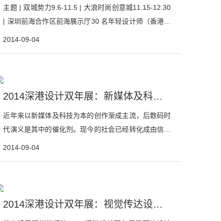
主题 | 双城势力9.6-11.5 | 大浪时尚创意城11.15-12.30
| 深圳前海合作区前海展示厅30 名年轻设计师（香港深
圳各15 名）,将会受邀展示他们的作品，同时还有至少
2014-09-04
10个获得不同国际大奖的设计作品。这些大奖都由香港
各大设计协会，专业机构承办。此次展览涉及到的设计
领域包括传播设计，...
2014深港设计双年展：新媒体及科技展
近年来以新媒体及科技为本的创作渐成主流，后数码时
代演义是其中的催化剂。现今的社会已经转化成由信息
带动的数据网络，每毫秒有着极速的更新及不断进化。
2014-09-04
开源码平台是当下重要的产物，其冒起对创作过程有相
当深远的影响。这个集体创意的思维模式正在挑战传统
单一作者或个人工艺的创作本质。与此同时，我们正在
经历数字形构...
2014深港设计双年展：视觉传达设计展