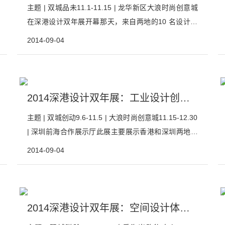
主题 | 双城品未11.1-11.15 | 龙华新区大浪时尚创意城
在深港设计双年展开幕那天，来自两地的10 名设计师
将与这两地指定企业分组完成产品概念任务。这10 组
2014-09-04
需在约两个月内共同合作，并在闭幕展会上介绍产品的
概念。这些概念方案可以体现设计和企业是如何通过两
个城市间的战略合作伙伴关系共同形成开发...
2014深港设计双年展：工业设计创新展
主题 | 双城创动9.6-11.5 | 大浪时尚创意城11.15-12.30
| 深圳前海合作展示厅此展主要展示香港和深圳两地的
产品/工业产品设计。来自两地的企业通过展示各自产品
2014-09-04
设计让观众更加了解香港与深圳设计趋势的异同, 以及
两地人民生活方式和喜好方面的异同, 作品包括电子产
品, 室内装饰, 家具...
2014深港设计双年展：空间设计体验展